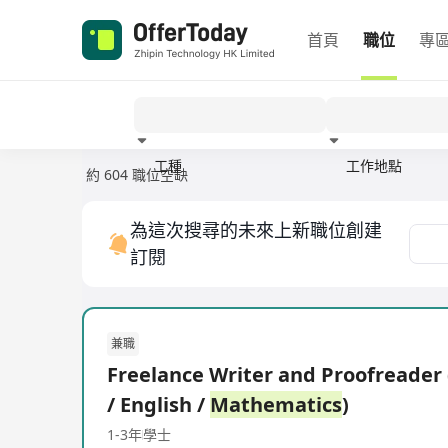
首頁
職位
專
工種
工作地點
約 604 職位空缺
經驗
為這次搜尋的未來上新職位創建
訂閱
兼職
Freelance Writer and Proofreader
/ English /
Mathematics
)
1-3年
學士