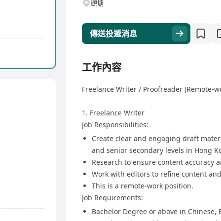
觀塘
傳送投遞消息
工作內容
Freelance Writer / Proofreader (Remote-wo
1. Freelance Writer
Job Responsibilities:
Create clear and engaging draft materi
and senior secondary levels in Hong K
Research to ensure content accuracy a
Work with editors to refine content an
This is a remote-work position.
Job Requirements:
Bachelor Degree or above in Chinese, E