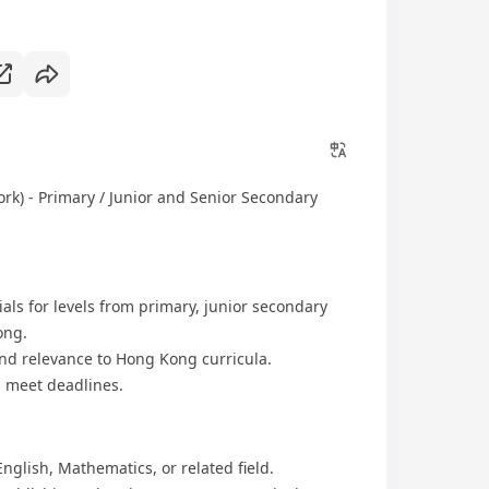
rk) - Primary / Junior and Senior Secondary
als for levels from primary, junior secondary
ong.
nd relevance to Hong Kong curricula.
d meet deadlines.
nglish, Mathematics, or related field.