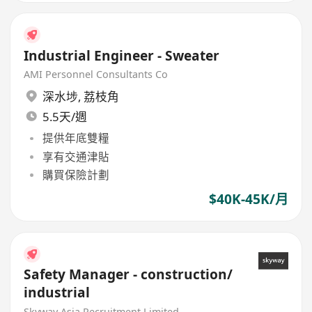
Industrial Engineer - Sweater
AMI Personnel Consultants Co
深水埗
,
荔枝角
5.5天/週
提供年底雙糧
享有交通津貼
購買保險計劃
$40K-45K/月
Safety Manager - construction/
industrial
Skyway Asia Recruitment Limited