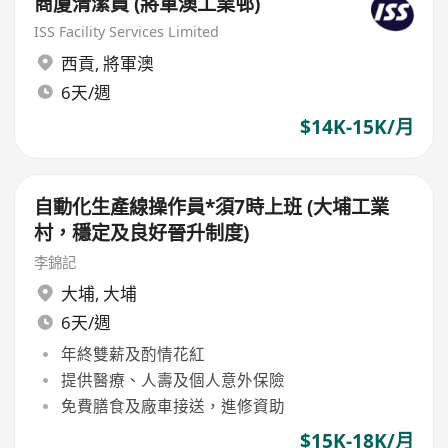
商廈清潔員 (將軍澳工業邨)
ISS Facility Services Limited
西貢
,
將軍澳
6天/週
$14K-15K/月
自動化生產線操作員*須7時上班 (大埔工業
村，穩定及良好晉升制度)
李錦記
大埔
,
大埔
6天/週
年終雙薪及酌情花紅
提供醫療、人壽及個人意外保險
免費膳食及廠車接送，進修資助
$15K-18K/月