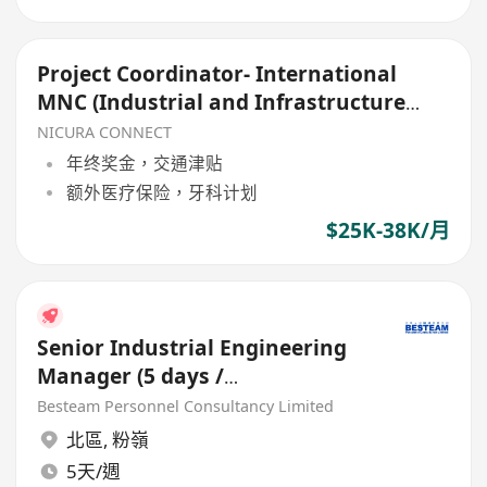
Project Coordinator- International
MNC (Industrial and Infrastructure
projects)
NICURA CONNECT
年终奖金，交通津贴
额外医疗保险，牙科计划
$25K-38K/月
Senior Industrial Engineering
Manager (5 days /
Manufacturing / 40-60K)
Besteam Personnel Consultancy Limited
北區
,
粉嶺
5天/週