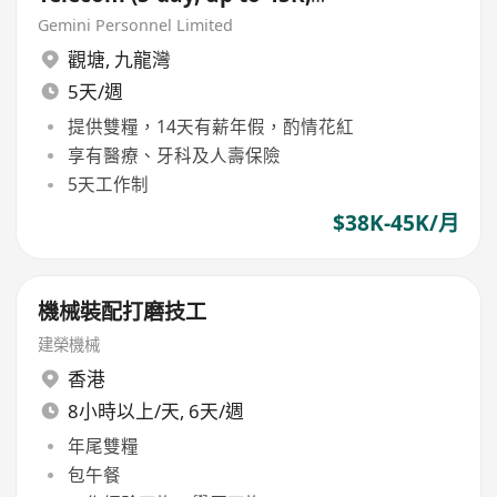
Double Pay, Bonus)
Gemini Personnel Limited
觀塘
,
九龍灣
5天/週
提供雙糧，14天有薪年假，酌情花紅
享有醫療、牙科及人壽保險
5天工作制
$38K-45K/月
機械裝配打磨技工
建榮機械
香港
8小時以上/天, 6天/週
年尾雙糧
包午餐