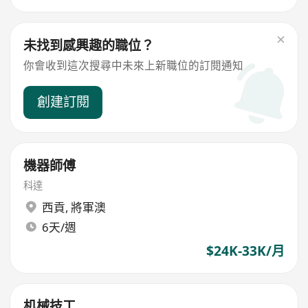
未找到感興趣的職位？
你會收到這次搜尋中未來上新職位的訂閱通知
創建訂閱
機器師傅
科達
西貢
,
將軍澳
6天/週
$24K-33K/月
机械技工