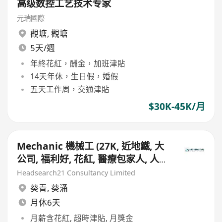
高级数控工艺技术专家
元瑞國際
觀塘
,
觀塘
5天/週
年終花紅，酬金，加班津貼
14天年休，生日假，婚假
五天工作周，交通津貼
$30K-45K/月
Mechanic 機械工 (27K, 近地鐵, 大
公司, 福利好, 花紅, 醫療包家人, 人壽
保險)
Headsearch21 Consultancy Limited
葵青
,
葵涌
月休6天
月薪含花紅, 超時津貼, 月獎金