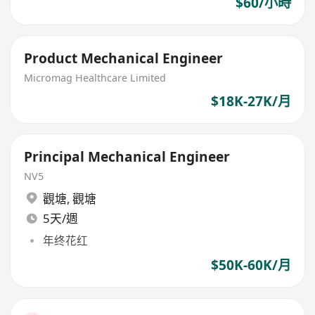
$60/小時
Product Mechanical Engineer
Micromag Healthcare Limited
$18K-27K/月
Principal Mechanical Engineer
NV5
觀塘
,
觀塘
5天/週
年终花红
$50K-60K/月