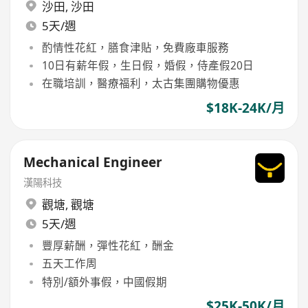
沙田
,
沙田
5天/週
酌情性花紅，膳食津貼，免費廠車服務
10日有薪年假，生日假，婚假，侍產假20日
在職培訓，醫療福利，太古集團購物優惠
$18K-24K/月
Mechanical Engineer
漢陽科技
觀塘
,
觀塘
5天/週
豐厚薪酬，彈性花紅，酬金
五天工作周
特別/額外事假，中國假期
$25K-50K/月