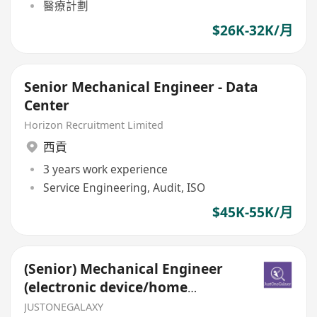
醫療計劃
$26K-32K/月
Senior Mechanical Engineer - Data
Center
Horizon Recruitment Limited
西貢
3 years work experience
Service Engineering, Audit, ISO
$45K-55K/月
(Senior) Mechanical Engineer
(electronic device/home
appliance/ IOT)
JUSTONEGALAXY