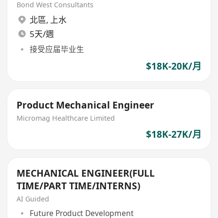
Bond West Consultants
北區
,
上水
5天/週
接受应届毕业生
$18K-20K/月
Product Mechanical Engineer
Micromag Healthcare Limited
$18K-27K/月
MECHANICAL ENGINEER(FULL
TIME/PART TIME/INTERNS)
AI Guided
Future Product Development