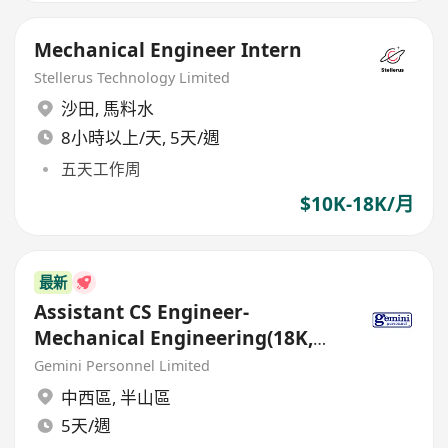
Mechanical Engineer Intern
Stellerus Technology Limited
沙田
,
馬料水
8小時以上/天, 5天/週
五天工作周
$10K-18K/月
最新
Assistant CS Engineer-
Mechanical Engineering(18K,
Bonus - Fresh Grad Consider)
Gemini Personnel Limited
中西區
,
半山區
5天/週