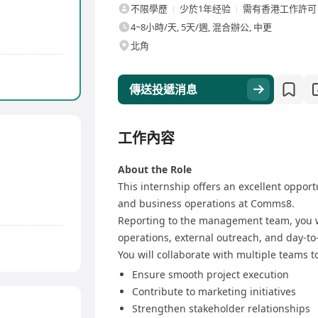
不限學歷
少於1年经验
需有香港工作許可
4~8小時/天, 5天/週, 混合辦公, 中更
北角
傳送投遞消息
工作內容
About the Role
This internship offers an excellent oppor
and business operations at Comms8.
Reporting to the management team, you wi
operations, external outreach, and day-to
You will collaborate with multiple teams t
Ensure smooth project execution
Contribute to marketing initiatives
Strengthen stakeholder relationships