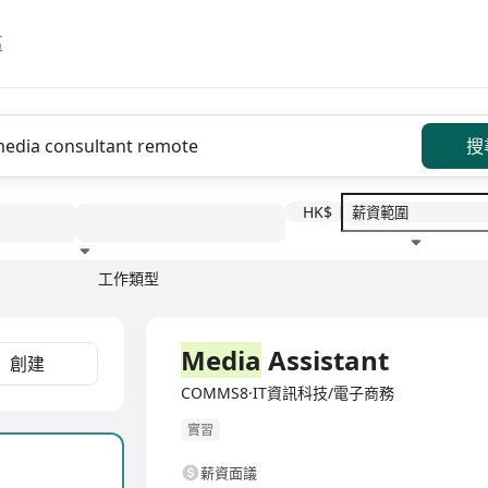
區
搜
HK$
工作類型
教育程度
福利待遇
全職
Media
Assistant
創建
COMMS8·IT資訊科技/電子商務
實習
薪資面議