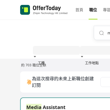
首頁
職位
專
工種
工作地點
約 703 職位空缺
經驗
為這次搜尋的未來上新職位創建
訂閱
Media
Assistant