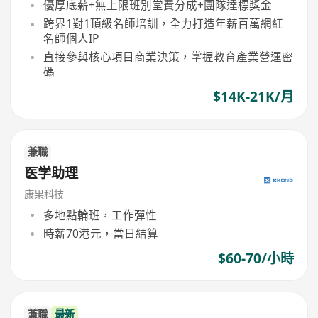
優厚底薪+無上限班別堂費分成+團隊達標獎金
跨界1對1頂級名師培訓，全力打造年薪百萬網紅
名師個人IP
直接參與核心項目商業決策，掌握教育產業營運密
碼
$14K-21K/月
兼職
医学助理
康果科技
多地點輪班，工作彈性
時薪70港元，當日結算
$60-70/小時
兼職
最新