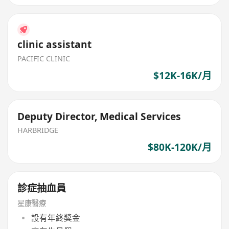
clinic assistant
PACIFIC CLINIC
$12K-16K/月
Deputy Director, Medical Services
HARBRIDGE
$80K-120K/月
診症抽血員
星康醫療
設有年終獎金