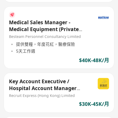
Medical Sales Manager -
Medical Equipment (Private
Doctor/Hospital Section)
Besteam Personnel Consultancy Limited
提供雙糧，年度花紅，醫療保險
5天工作週
$40K-48K/月
Key Account Executive /
Hospital Account Manager
(Medical Sales Executive)
Recruit Express (Hong Kong) Limited
$30K-45K/月