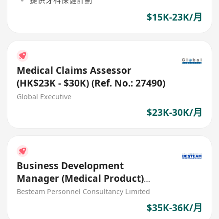
提供牙科保健計劃
$15K-23K/月
Medical Claims Assessor
(HK$23K - $30K) (Ref. No.: 27490)
Global Executive
$23K-30K/月
Business Development
Manager (Medical Product)
Private Hospital
Besteam Personnel Consultancy Limited
$35K-36K/月