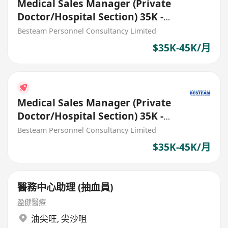
Medical Sales Manager (Private
Doctor/Hospital Section) 35K -
45K
Besteam Personnel Consultancy Limited
$35K-45K/月
Medical Sales Manager (Private
Doctor/Hospital Section) 35K -
45K
Besteam Personnel Consultancy Limited
$35K-45K/月
醫務中心助理 (抽血員)
盈健醫療
油尖旺
,
尖沙咀