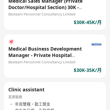
Medical Sales Manager (Private
Doctor/Hospital Section) 30K -
45K
Besteam Personnel Consultancy Limited
$30K-45K/月
Medical Business Development
Manager - Private Hospital
Sector (30K - 35K)
Besteam Personnel Consultancy Limited
$30K-35K/月
Clinic assistant
星康醫療
年底雙糧，勤工獎金