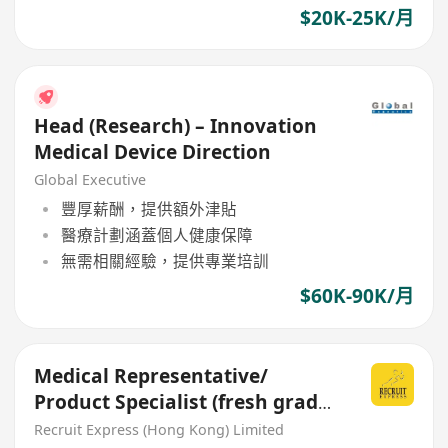
$20K-25K/月
Head (Research) – Innovation
Medical Device Direction
Global Executive
豐厚薪酬，提供額外津貼
醫療計劃涵蓋個人健康保障
無需相關經驗，提供專業培訓
$60K-90K/月
Medical Representative/
Product Specialist (fresh grad
welcome)
Recruit Express (Hong Kong) Limited