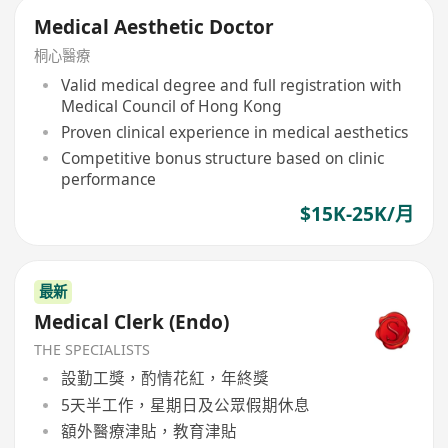
Medical Aesthetic Doctor
桐心醫療
Valid medical degree and full registration with
Medical Council of Hong Kong
Proven clinical experience in medical aesthetics
Competitive bonus structure based on clinic
performance
$15K-25K/月
最新
Medical Clerk (Endo)
THE SPECIALISTS
設勤工獎，酌情花紅，年終獎
5天半工作，星期日及公眾假期休息
額外醫療津貼，教育津貼