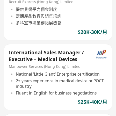
Representative
Recruit Express (Hong Kong) Limited
提供具競爭力佣金制度
定期產品教育與銷售培訓
多科室市場業務拓展機會
$20K-30K/月
International Sales Manager /
Executive – Medical Devices
Manpower Services (Hong Kong) Limited
National 'Little Giant' Enterprise certification
2+ years experience in medical device or POCT
industry
Fluent in English for business negotiations
$25K-40K/月