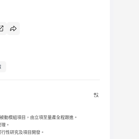
假
及被動模組項目，由立項至量產全程跟進。
管理。
可行性研究及項目開發。