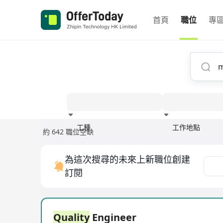
首頁
職位
專
工種
工作地點
約 642 職位空缺
經驗
為這次搜尋的未來上新職位創建
訂閱
Quality
Engineer