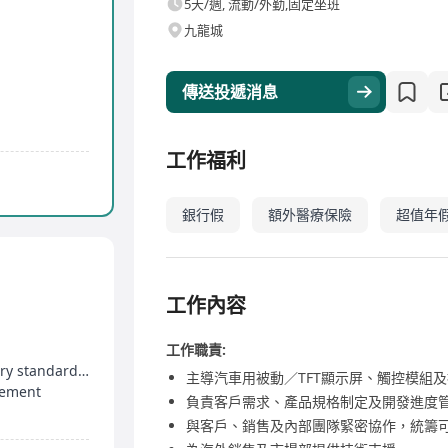
5天/週, 流動/外勤,固定坐班
九龍城
傳送投遞消息
工作福利
銀行假
額外醫療保險
超值年
工作內容
工作職責:
Familiar w/global reguatory requirments & factory standards(ISO9001)
主導汽車用被動／TFT顯示屏、觸控模組
tement
負責客戶需求、產品規格制定及開發進度
與客戶、銷售及內部團隊緊密協作，統籌