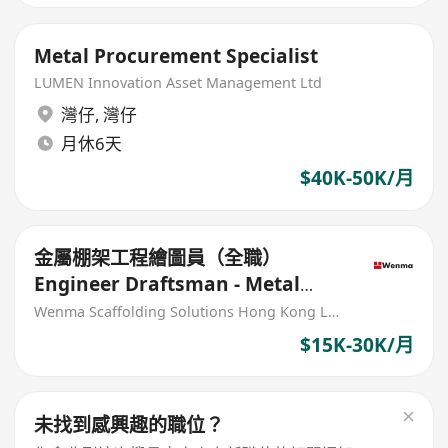
Metal Procurement Specialist
LUMEN Innovation Asset Management Ltd
灣仔
,
灣仔
月休6天
$40K-50K/月
金屬棚架工程繪圖員（全職）
Engineer Draftsman - Metal
Scaffolding
Wenma Scaffolding Solutions Hong Kong Limited
$15K-30K/月
未找到感興趣的職位？