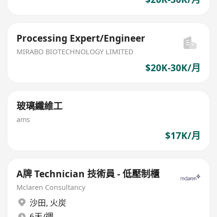
Processing Expert/Engineer
MIRABO BIOTECHNOLOGY LIMITED
$20K-30K/月
玻璃纖維工
ams
$17K/月
A牌 Technician 技術員 - 低壓制櫃
Mclaren Consultancy
沙田
,
火炭
6天/週