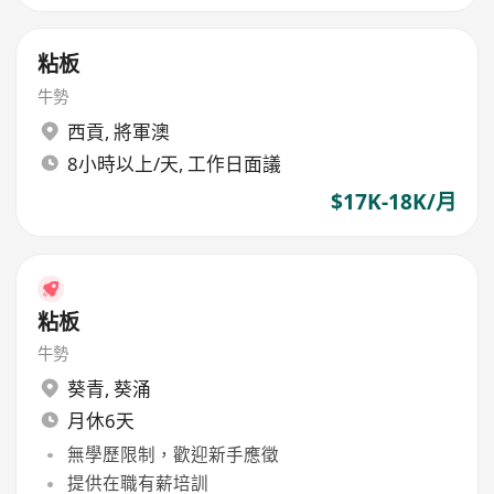
粘板
牛勢
西貢
,
將軍澳
8小時以上/天, 工作日面議
$17K-18K/月
粘板
牛勢
葵青
,
葵涌
月休6天
無學歷限制，歡迎新手應徵
提供在職有薪培訓