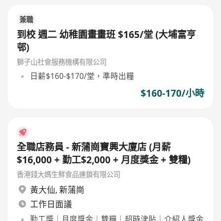
兼職
到校 週二 幼稚園畫畫班 $165/堂 (大埔富亨
邨)
獅子山社會服務機構有限公司
日薪$160-$170/堂，準時出糧
$160-170/小時
全職店務員 - 新蒲崗寶興大廈店 (月薪
$16,000 + 勤工$2,000 + 月度獎金 + 雙糧)
香港錢大媽生鮮食品連鎖有限公司
黃大仙
,
新蒲崗
工作日面議
勤工獎｜月度獎金｜雙糧｜超時津貼｜介紹人獎金