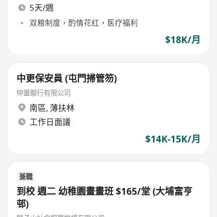
5天/週
双粮制度，酌情花红，医疗福利
$18K/月
中更保安員 (屯門掃管笏)
仲量聯行有限公司
南區
,
薄扶林
工作日面議
$14K-15K/月
兼職
到校 週二 幼稚園畫畫班 $165/堂 (大埔富亨
邨)