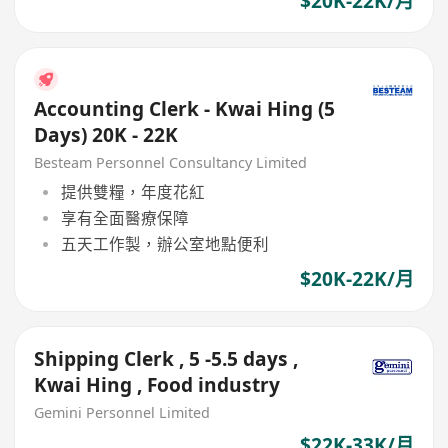
$20K-22K/月
Accounting Clerk - Kwai Hing (5
Days) 20K - 22K
Besteam Personnel Consultancy Limited
提供雙糧，年度花紅
享有全面醫療保障
五天工作製，辦公室地點便利
$20K-22K/月
Shipping Clerk , 5 -5.5 days ,
Kwai Hing , Food industry
Gemini Personnel Limited
$22K-33K/月