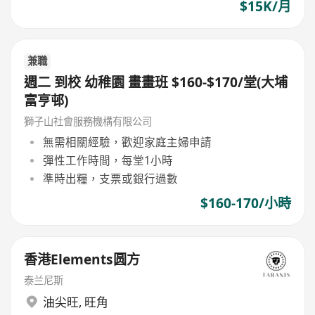
$15K/月
兼職
週二 到校 幼稚園 畫畫班 $160-$170/堂(大埔
富亨邨)
獅子山社會服務機構有限公司
無需相關經驗，歡迎家庭主婦申請
彈性工作時間，每堂1小時
準時出糧，支票或銀行過數
$160-170/小時
香港Elements圆方
泰兰尼斯
油尖旺
,
旺角