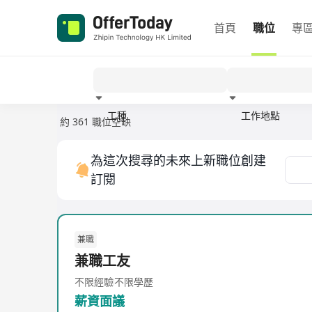
首頁
職位
專
工種
工作地點
約 361 職位空缺
經驗
為這次搜尋的未來上新職位創建
訂閱
兼職
兼職工友
不限經驗
不限學歷
薪資面議