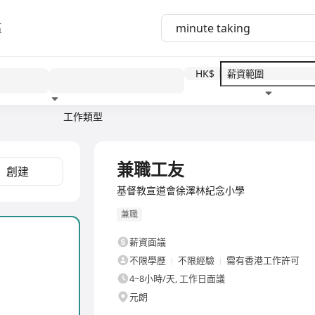
區
HK$
工作類型
教育程度
福利待遇
兼職工友
創建
基督教宣道會徐澤林紀念小學
兼職
薪資面議
不限學歷
不限經驗
需有香港工作許可
4~8小時/天, 工作日面議
元朗