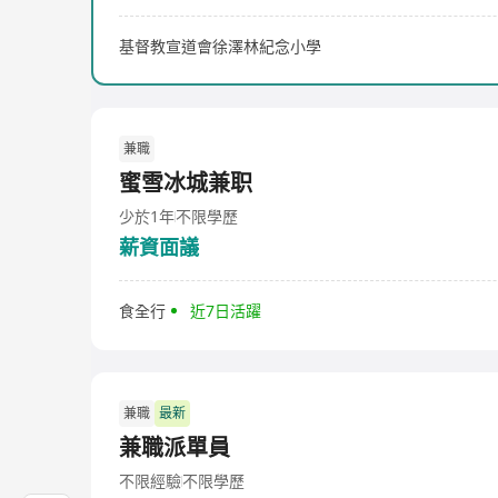
基督教宣道會徐澤林紀念小學
兼職
蜜雪冰城兼职
少於1年
不限學歷
薪資面議
食全行
近7日活躍
兼職
最新
兼職派單員
不限經驗
不限學歷