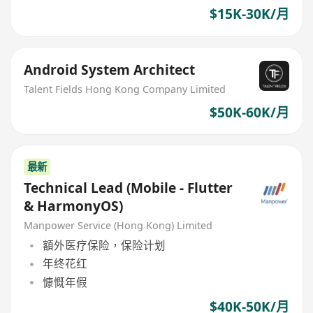
$15K-30K/月
Android System Architect
Talent Fields Hong Kong Company Limited
$50K-60K/月
最新
Technical Lead (Mobile - Flutter
& HarmonyOS)
Manpower Service (Hong Kong) Limited
額外医疗保险，保险计划
年终花红
慷慨年假
$40K-50K/月