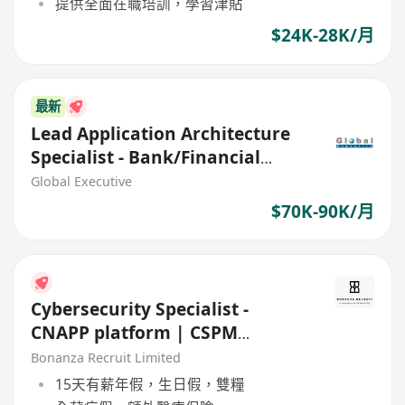
提供全面在職培訓，學習津貼
$24K-28K/月
最新
Lead Application Architecture
Specialist - Bank/Financial
Institution
Global Executive
$70K-90K/月
Cybersecurity Specialist -
CNAPP platform | CSPM
(HK$35K x 13 | Fo Tan | 5 days)
Bonanza Recruit Limited
15天有薪年假，生日假，雙糧