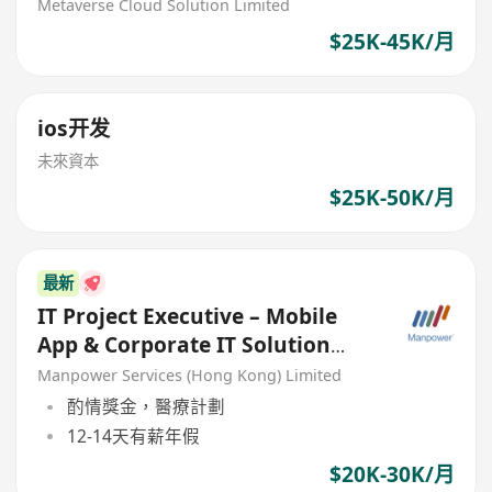
Metaverse Cloud Solution Limited
$25K-45K/月
ios开发
未來資本
$25K-50K/月
最新
IT Project Executive – Mobile
App & Corporate IT Solution
Projects
Manpower Services (Hong Kong) Limited
酌情獎金，醫療計劃
12-14天有薪年假
$20K-30K/月