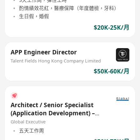
酌情績效花紅，醫療保障（年度體檢，牙科）
生日假，婚假
$20K-25K/月
APP Engineer Director
Talent Fields Hong Kong Company Limited
$50K-60K/月
Architect / Senior Specialist
(Application Development) –
Web Application
Global Executive
五天工作周