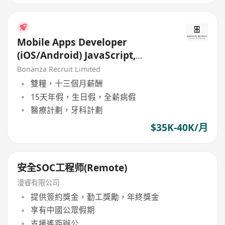
Mobile Apps Developer
(iOS/Android) JavaScript,
NodeJS (Whampoa | HK$40K) x
Bonanza Recruit Limited
13
雙糧，十三個月薪酬
15天年假，生日假，全薪病假
醫療計劃，牙科計劃
$35K-40K/月
安全SOC工程师(Remote)
漫睿有限公司
提供簽約獎金，勤工獎勵，年終獎金
享有中國公眾假期
支援遙距辦公