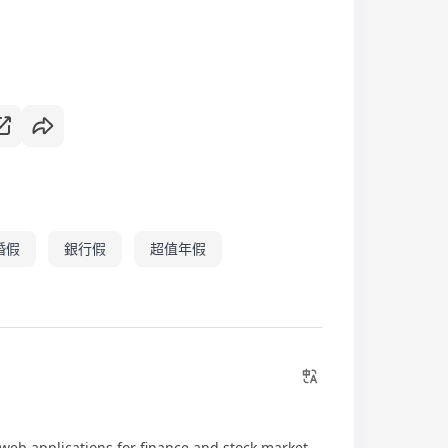
婚假
銀行假
超值年假
 web applications for finance and stock market