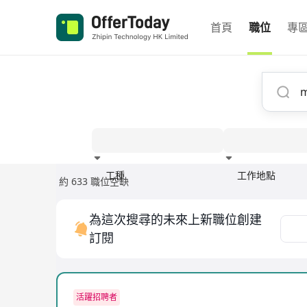
首頁
職位
專
工種
工作地點
約 633 職位空缺
經驗
為這次搜尋的未來上新職位創建
訂閱
活躍招聘者