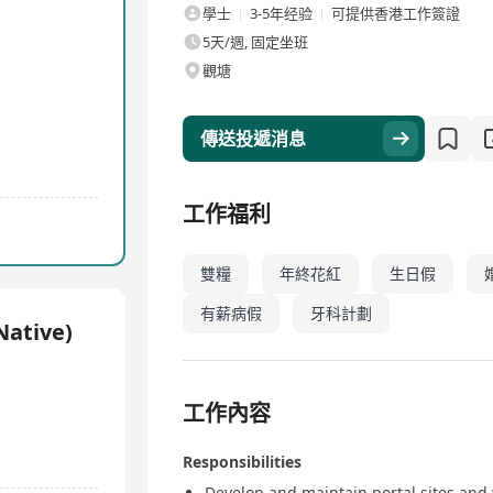
學士
3-5年经验
可提供香港工作簽證
5天/週, 固定坐班
觀塘
傳送投遞消息
工作福利
雙糧
年終花紅
生日假
有薪病假
牙科計劃
Native)
工作內容
Responsibilities
Develop and maintain portal sites and