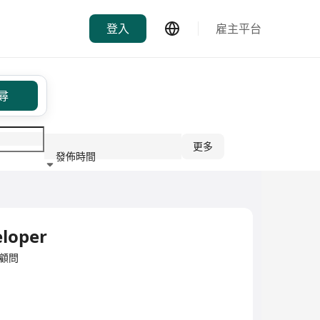
登入
雇主平台
尋
更多
發佈時間
行業
loper
/顧問