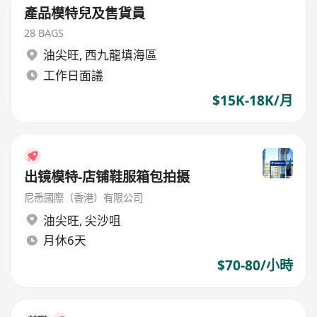
產品模特兒及售貨員
28 BAGS
油尖旺
,
西九龍填海區
工作日面議
$15K-18K/月
出镜模特-店铺鞋服箱包拍摄
尼悉國際（香港）有限公司
油尖旺
,
尖沙咀
月休6天
$70-80/小時