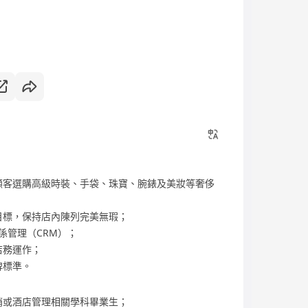
顧客選購高級時裝、手袋、珠寶、腕錶及美妝等奢侈
目標，保持店內陳列完美無瑕；
係管理（CRM）；
店務運作；
牌標準。
銷或酒店管理相關學科畢業生；