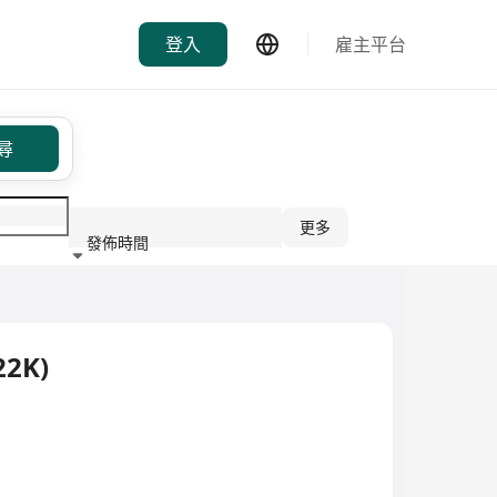
登入
雇主平台
尋
更多
發佈時間
行業
2K)