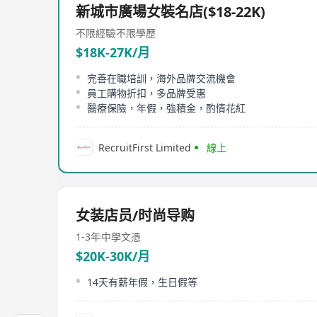
新城市廣場女裝名店($18-22K)
不限經驗
不限學歷
$18K-27K/月
完善在職培訓，海外品牌交流機會
員工購物折扣，多品牌受惠
醫療保險，年假，強積金，酌情花紅
RecruitFirst Limited
線上
女装店员/时尚导购
1-3年
中學文憑
$20K-30K/月
14天有薪年假，生日假等