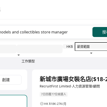
區
搜
HK$
工作類型
教育程度
福利待遇
全職
新城市廣場女裝名店($18-2
創建
RecruitFirst Limited·人力資源管理/顧問
7日回覆77位候選人
HK $18K-27K/月