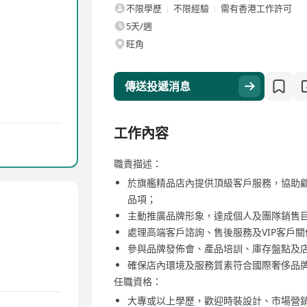
不限學歷
不限經驗
需有香港工作許可
5天/週
旺角
傳送投遞消息
工作內容
職責描述：
於旗艦精品店內提供頂級客戶服務，協助
品項；
主動推廣品牌形象，達成個人及團隊銷售
處理高端客戶諮詢、售後服務及VIP客戶關
參與品牌發佈會、產品培訓、庫存盤點及
確保店內環境及服務質素符合國際奢侈品
任職資格：
大專或以上學歷，歡迎時裝設計、市場營