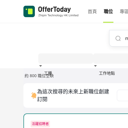
首頁
職位
專
工種
工作地點
約 800 職位空缺
經驗
為這次搜尋的未來上新職位創建
訂閱
活躍招聘者