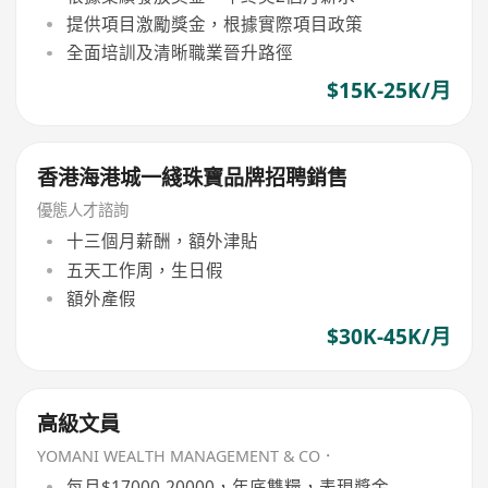
提供項目激勵獎金，根據實際項目政策
全面培訓及清晰職業晉升路徑
$15K-25K/月
香港海港城一綫珠寶品牌招聘銷售
優態人才諮詢
十三個月薪酬，額外津貼
五天工作周，生日假
額外產假
$30K-45K/月
高級文員
YOMANI WEALTH MANAGEMENT & CO．
每月$17000-20000，年底雙糧，表現獎金