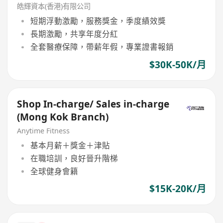
資及跨境業務）
皓輝資本(香港)有限公司
短期浮動激勵，服務獎金，季度績效獎
長期激勵，共享年度分紅
全套醫療保障，帶薪年假，專業證書報銷
$30K-50K/月
Shop In-charge/ Sales in-charge
(Mong Kok Branch)
Anytime Fitness
基本月薪＋獎金＋津貼
在職培訓，良好晉升階梯
全球健身會籍
$15K-20K/月