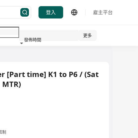
登入
雇主平台
更多
發佈時間
行業
[Part time] K1 to P6 / (Sat
u MTR)
輪班制