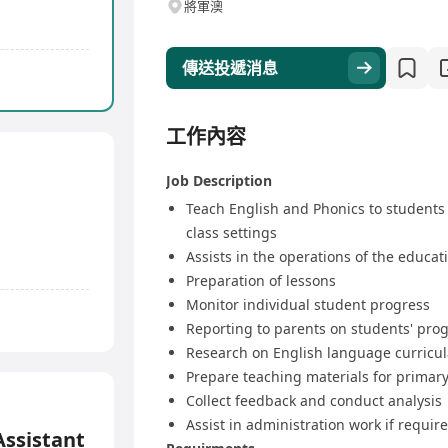
將軍澳
傳送投遞消息
工作內容
Job Description
Teach English and Phonics to students
class settings
Assists in the operations of the educat
Preparation of lessons
Monitor individual student progress
Reporting to parents on students' pro
Research on English language curricu
Prepare teaching materials for primar
Collect feedback and conduct analysis
Assist in administration work if requir
Assistant