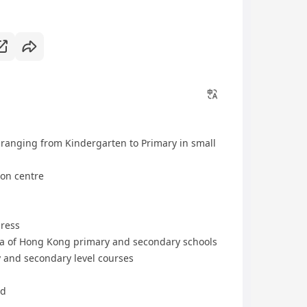
 ranging from Kindergarten to Primary in small
ion centre
gress
la of Hong Kong primary and secondary schools
y and secondary level courses
ed