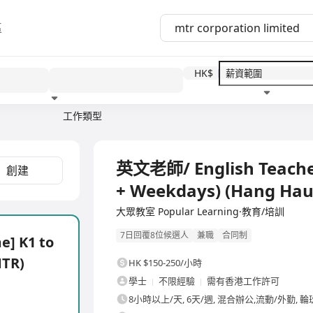
區
HK$
工作類型
教育程度
福利待遇
全職
英文老師/ English Teacher 
創建
+ Weekdays) (Hang Ha
大眾教室 Popular Learning·教育/培訓
7日回覆8位候選人
兼職
合同制
e] K1 to
MTR)
HK $150-250/小時
學士
不限經驗
需有香港工作許可
8小時以上/天, 6天/週, 混合辦公,流動/外勤, 