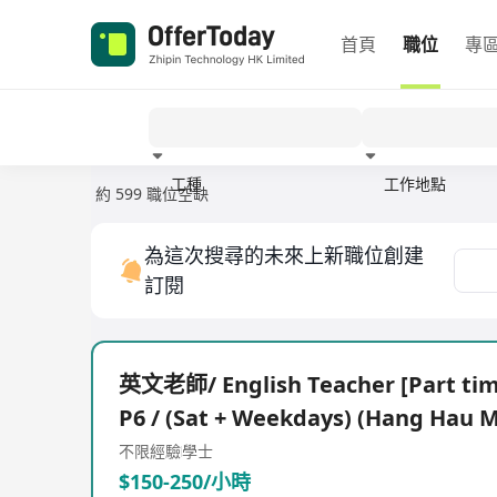
首頁
職位
專
工種
工作地點
約 599 職位空缺
經驗
為這次搜尋的未來上新職位創建
訂閱
英文老師/ English Teacher [Part tim
P6 / (Sat + Weekdays) (Hang Hau 
不限經驗
學士
$150-250/小時