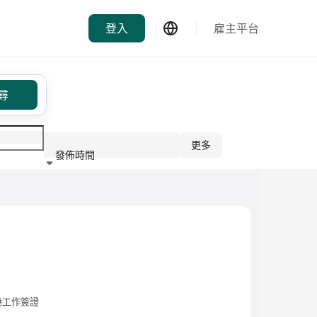
登入
雇主平台
尋
更多
發佈時間
行業
港工作簽證