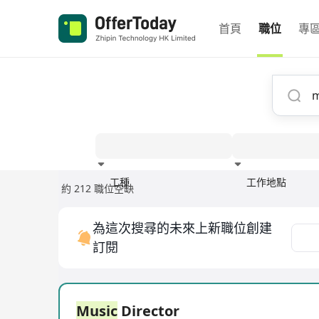
首頁
職位
專
工種
工作地點
約 212 職位空缺
經驗
為這次搜尋的未來上新職位創建
訂閱
Music
Director