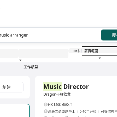
區
搜
HK$
工作類型
教育程度
福利待遇
全職
Music
Director
創建
Dragon-i·餐飲業
HK $50K-60K/月
高級文憑或副學士
5-10年经验
可提供香