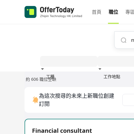
首頁
職位
專
工種
工作地點
約 606 職位空缺
經驗
為這次搜尋的未來上新職位創建
訂閱
Financial consultant