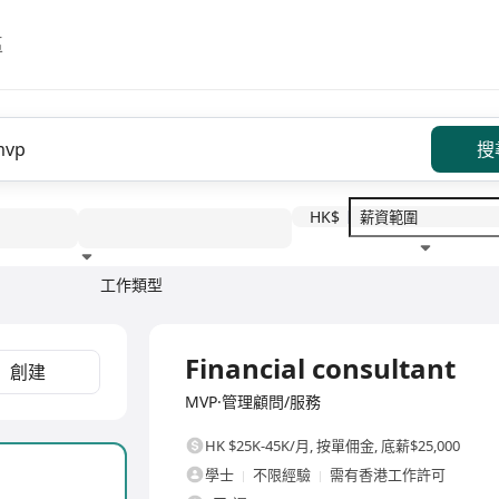
區
搜
HK$
工作類型
教育程度
福利待遇
全職
Financial consultant
創建
MVP·管理顧問/服務
HK $25K-45K/月
,
按單佣金, 底薪$25,000
學士
不限經驗
需有香港工作許可