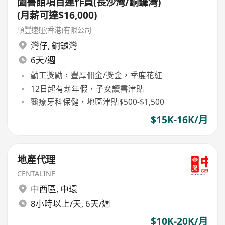
圖書館項目運作員(長沙灣/銅鑼灣)
(月薪可達$16,000)
順豐速運(香港)有限公司
灣仔
,
銅鑼灣
6天/週
勤工獎勵，豐厚佣金/獎金，季度花紅
12日起有薪年假，子女讀書津貼
醫療牙科保健，地區津貼$500-$1,500
$15K-16K/月
地產代理
CENTALINE
中西區
,
中環
8小時以上/天, 6天/週
$10K-20K/月