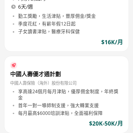
6天/週
勤工獎勵，生活津貼，豐厚佣金/獎金
季度花紅，有薪年假12日起
子女讀書津貼，醫療牙科保健
$16K/月
中國人壽優才通計劃
中國人壽保險（海外）股份有限公司
享高達24個月每月津貼，優厚佣金制度，年終獎
金
首年一對一導師制支援，強大轉業支援
每月最高$6000培訓津貼，全面福利保障
$20K-50K/月