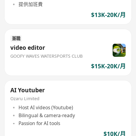
提供加班費
$13K-20K/月
兼職
video editor
GOOFY WAVES WATERSPORTS CLUB
$15K-20K/月
AI Youtuber
Ozaru Limited
Host AI videos (Youtube)
Bilingual & camera-ready
Passion for AI tools
$10K/月