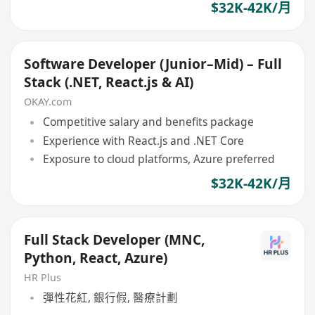
$32K-42K/月
Software Developer (Junior–Mid) – Full
Stack (.NET, React.js & AI)
OKAY.com
Competitive salary and benefits package
Experience with React.js and .NET Core
Exposure to cloud platforms, Azure preferred
$32K-42K/月
Full Stack Developer (MNC,
Python, React, Azure)
HR Plus
彈性花紅, 銀行假, 醫療計劃