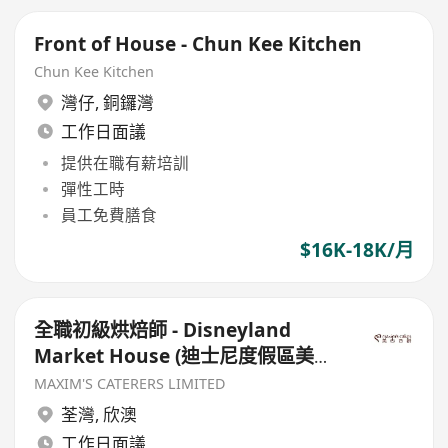
Front of House - Chun Kee Kitchen
Chun Kee Kitchen
灣仔
,
銅鑼灣
工作日面議
提供在職有薪培訓
彈性工時
員工免費膳食
$16K-18K/月
全職初級烘焙師 - Disneyland
Market House (迪士尼度假區美國
小鎮大街) - $13000-16000
MAXIM'S CATERERS LIMITED
荃灣
,
欣澳
工作日面議