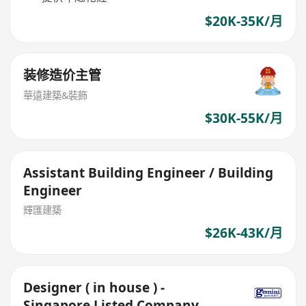
$20K-35K/月
装修造价主管
華遠建築&裝飾
$30K-55K/月
Assistant Building Engineer / Building
Engineer
輝匯建築
$26K-43K/月
Designer ( in house ) -
Singapore Listed Company