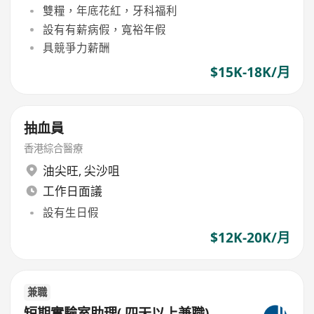
雙糧，年底花紅，牙科福利
設有有薪病假，寬裕年假
具競爭力薪酬
$15K-18K/月
抽血員
香港綜合醫療
油尖旺
,
尖沙咀
工作日面議
設有生日假
$12K-20K/月
兼職
短期實驗室助理( 四天以上兼職)