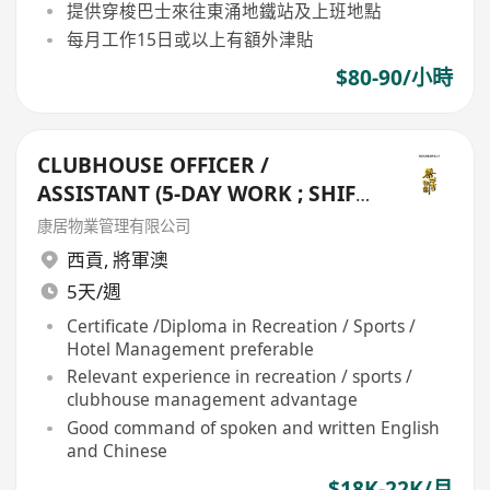
提供穿梭巴士來往東涌地鐵站及上班地點
每月工作15日或以上有額外津貼
$80-90/小時
CLUBHOUSE OFFICER /
ASSISTANT (5-DAY WORK ; SHIFT
DUTY) - TSEUNG KWAN O
康居物業管理有限公司
西貢
,
將軍澳
5天/週
Certificate /Diploma in Recreation / Sports /
Hotel Management preferable
Relevant experience in recreation / sports /
clubhouse management advantage
Good command of spoken and written English
and Chinese
$18K-22K/月