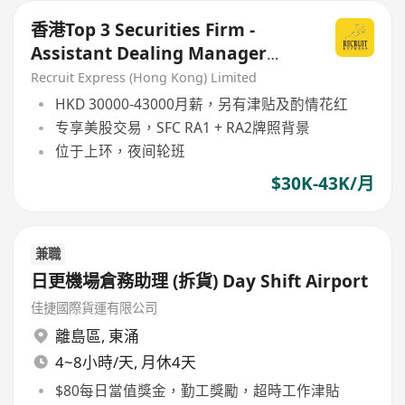
香港Top 3 Securities Firm -
Assistant Dealing Manager
(Night Shift)
Recruit Express (Hong Kong) Limited
HKD 30000-43000月薪，另有津贴及酌情花红
专享美股交易，SFC RA1 + RA2牌照背景
位于上环，夜间轮班
$30K-43K/月
兼職
日更機場倉務助理 (拆貨) Day Shift Airport
佳捷國際貨運有限公司
離島區
,
東涌
4~8小時/天, 月休4天
$80每日當值獎金，勤工獎勵，超時工作津貼