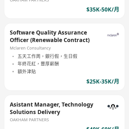
$35K-50K/月
Software Quality Assurance
Officer (Renewable Contract)
Mclaren Consultancy
五天工作周，銀行假，生日假
年終花紅，豐厚薪酬
額外津貼
$25K-35K/月
Asistant Manager, Technology
Solutions Delivery
OAKHAM PARTNERS