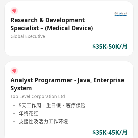
Research & Development
Specialist – (Medical Device)
Global Executive
$35K-50K/月
Analyst Programmer - Java, Enterprise
System
Top Level Corporation Ltd
5天工作周，生日假，医疗保险
年终花红
支援性及活力工作环境
$35K-45K/月