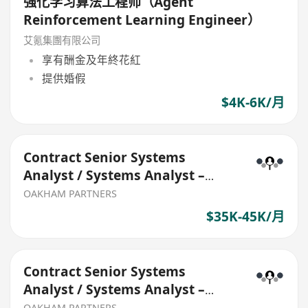
强化学习算法工程师（Agent
Reinforcement Learning Engineer）
艾氪集團有限公司
享有酬金及年終花紅
提供婚假
$4K-6K/月
Contract Senior Systems
Analyst / Systems Analyst –
Java / OpenShift
OAKHAM PARTNERS
$35K-45K/月
Contract Senior Systems
Analyst / Systems Analyst –
Java / OpenShift
OAKHAM PARTNERS