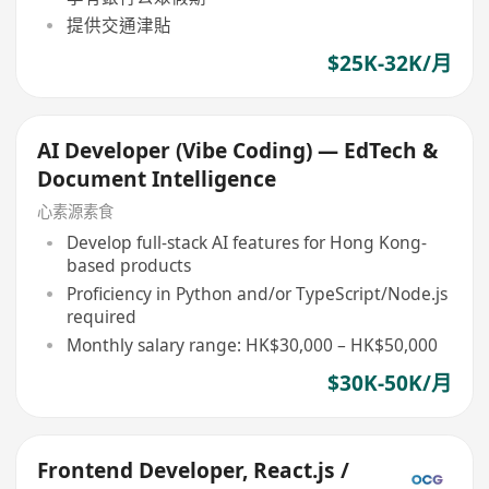
提供交通津貼
$25K-32K/月
AI Developer (Vibe Coding) — EdTech &
Document Intelligence
心素源素食
Develop full-stack AI features for Hong Kong-
based products
Proficiency in Python and/or TypeScript/Node.js
required
Monthly salary range: HK$30,000 – HK$50,000
$30K-50K/月
Frontend Developer, React.js /