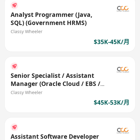
Analyst Programmer (Java,
SQL) (Government HRMS)
Classy Wheeler
$35K-45K/月
Senior Specialist / Assistant
Manager (Oracle Cloud / EBS /
Fusion) (Logistics)
Classy Wheeler
$45K-53K/月
Assistant Software Developer