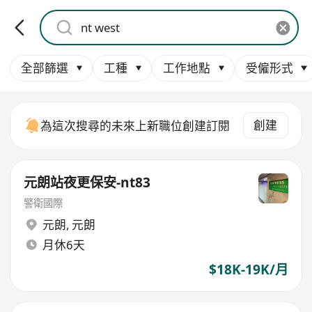
全部篩選
工種
工作地點
受僱形式
創建
為這次搜尋的未來上新職位創建訂閱
元朗站夜更保安-nt83
警衛國際
元朗
,
元朗
月休6天
$18K-19K/月