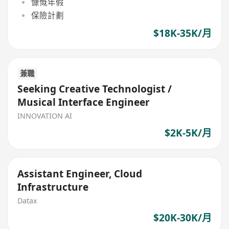
慷慨年假
保險計劃
$18K-35K/月
兼職
Seeking Creative Technologist /
Musical Interface Engineer
INNOVATION AI
$2K-5K/月
Assistant Engineer, Cloud
Infrastructure
Datax
$20K-30K/月