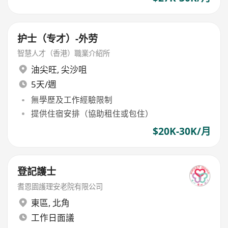
护士（专才）-外劳
智慧人才（香港）職業介紹所
油尖旺
,
尖沙咀
5天/週
無學歷及工作經驗限制
提供住宿安排（協助租住或包住）
$20K-30K/月
登記護士
耆恩園護理安老院有限公司
東區
,
北角
工作日面議