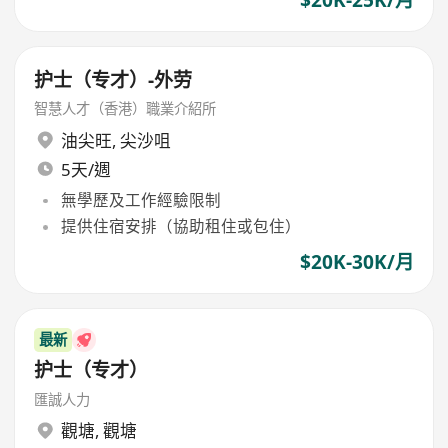
护士（专才）-外劳
智慧人才（香港）職業介紹所
油尖旺
,
尖沙咀
5天/週
無學歷及工作經驗限制
提供住宿安排（協助租住或包住）
$20K-30K/月
最新
护士（专才）
匯誠人力
觀塘
,
觀塘