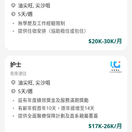
油尖旺
,
尖沙咀
5天/週
無學歷及工作經驗限制
提供住宿安排（協助租住或包住）
$20K-30K/月
护士
粵來港往
油尖旺
,
尖沙咀
5天/週
設有年度績效獎金及服務滿期獎勵
有薪年假首年10天，逐年遞增至14天
提供全面醫療保障計劃及直系親屬覆蓋
$17K-26K/月