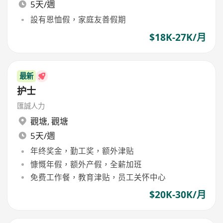
5天/週
設有恩恤假，家庭友善假期
$18K-27K/月
最新
护士
匯誠人力
觀塘
,
觀塘
5天/週
年终奖金，勤工奖，额外津贴
慷慨年假，额外产假，全薪加班
免费工作餐，教育津贴，员工关怀中心
$20K-30K/月