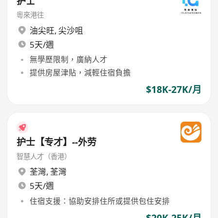
护士
粵來港往
油尖旺
,
尖沙咀
5天/週
無學歷限制，廣納人才
提供房屋津貼，減輕住宿負擔
$18K-27K/月
护士【专才】--外劳
智慧人才（香港）
荃灣
,
荃灣
5天/週
住宿支援：協助安排住所或提供包住安排
$20K-25K/月