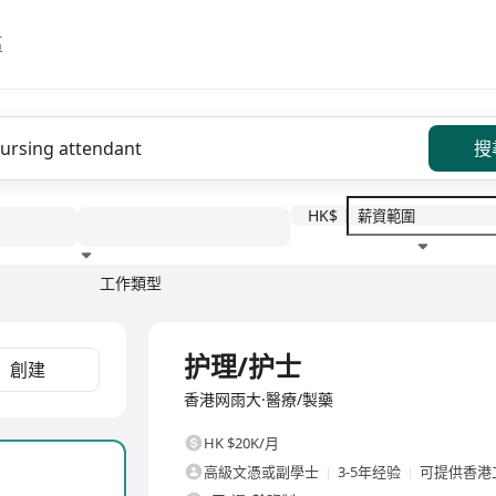
區
搜
HK$
工作類型
教育程度
福利待遇
全職
护理/护士
創建
香港网雨大·醫療/製藥
HK $20K/月
高級文憑或副學士
3-5年经验
可提供香港