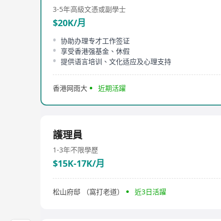
3-5年
高級文憑或副學士
$20K/月
协助办理专才工作签证
享受香港强基金、休假
提供语言培训、文化适应及心理支持
香港网雨大
近期活躍
護理員
1-3年
不限學歷
$15K-17K/月
松山府邸 （窩打老道）
近3日活躍