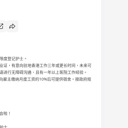
限度登记护士。
业证，有意向驻地香港工作三年或更长时间，未来可
语进行无障碍沟通、且有一年以上医院工作经验。
向雇主缴纳月度工资的10%后可提供宿舍。按政府规
会啦！
证护士