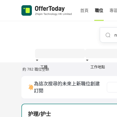
首頁
職位
專
工種
工作地點
約 782 職位空缺
經驗
為這次搜尋的未來上新職位創建
訂閱
护理/护士