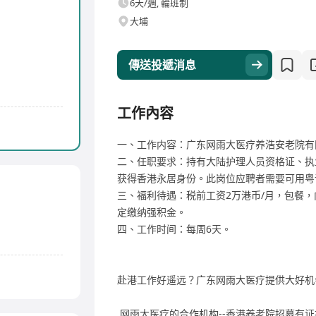
6天/週, 輪班制
大埔
傳送投遞消息
工作內容
一、工作内容：广东网雨大医疗养浩安老院有
二、任职要求：持有大陆护理人员资格证、执
获得香港永居身份。此岗位应聘者需要可用粤
三、福利待遇：税前工资2万港币/月，包餐，
定缴纳强积金。
四、工作时间：每周6天。
赴港工作好遥远？广东网雨大医疗提供大好机
网雨大医疗的合作机构--香港养老院招募有