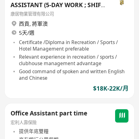
ASSISTANT (5-DAY WORK ; SHIFT
DUTY) - TSEUNG KWAN O
康居物業管理有限公司
西貢
,
將軍澳
5天/週
Certificate /Diploma in Recreation / Sports /
Hotel Management preferable
Relevant experience in recreation / sports /
clubhouse management advantage
Good command of spoken and written English
and Chinese
$18K-22K/月
Office Assistant part time
宏利人壽保險
提供年底雙糧