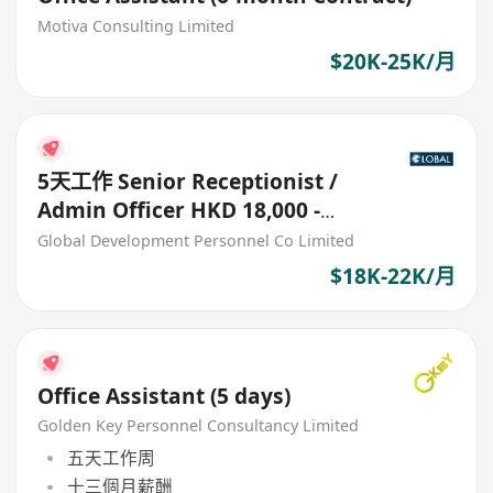
Motiva Consulting Limited
$20K-25K/月
5天工作 Senior Receptionist /
Admin Officer HKD 18,000 -
22,000
Global Development Personnel Co Limited
$18K-22K/月
Office Assistant (5 days)
Golden Key Personnel Consultancy Limited
五天工作周
十三個月薪酬