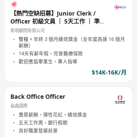
【熱門空缺招募】Junior Clerk /
Officer 初級文員 ｜ 5天工作 ｜ 準
時收工 ｜ 年薪高達 16 個月
希明顧問有限公司
雙糧 + 年終 3 個月績效獎金（全年度高達 16 個月
薪酬）
14天有薪年假，完善醫療保險
歡迎應屆畢業生，專人指導
$14K-16K/月
Back Office Officer
晶鑫國際
豐厚薪酬，彈性花紅，績效獎金
五天工作周，銀行假期
良好職業發展前景