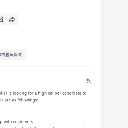
額外醫療保險
lier is looking for a high caliber candidate to
ls are as followings:
ip with customers