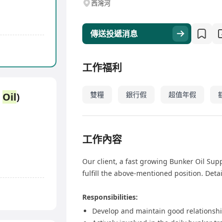
西灣河
傳送投遞消息
工作福利
雙糧
銀行假
超值年假
r
Oil
)
工作內容
Our client, a fast growing Bunker Oil Supp
fulfill the above-mentioned position. Detai
Responsibilities:
Develop and maintain good relationsh