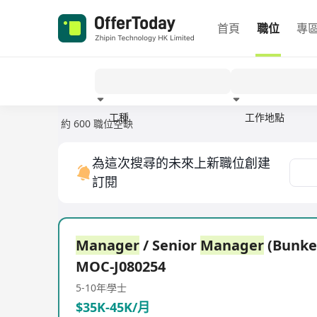
首頁
職位
專
工種
工作地點
約 600 職位空缺
經驗
為這次搜尋的未來上新職位創建
訂閱
Manager
/ Senior
Manager
(Bunk
MOC-J080254
5-10年
學士
$35K-45K/月