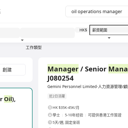
區
HK$
工作類型
教育程度
福利待遇
全職
Manager
/ Senior
Mana
創建
J080254
Gemini Personnel Limited·人力資源管理/
近2日活躍
er
Oil
),
HK $35K-45K/月
學士
5-10年经验
可提供香港工作簽證
5天/週, 固定坐班