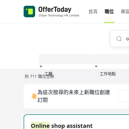
首頁
職位
專
工種
工作地點
約 711 職位空缺
經驗
為這次搜尋的未來上新職位創建
訂閱
Online
shop assistant