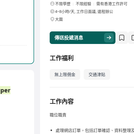
不限學歷
不限經驗
需有香港工作許可
4~8小時/天, 工作日面議, 遠程辦公
大圍
傳送投遞消息
工作福利
無上限佣金
交通津貼
per
工作內容
職位職責
處理網店訂單，包括訂單確認、資料整理