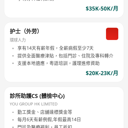
$35K-50K/月
护士（外劳）
環球人力
享有14天有薪年假，全薪病假至少7天
提供全面醫療津貼，包括門診、住院及專科轉介
支援本地適應，粵語培訓，護理進修資助
$20K-23K/月
診所助護CS (體檢中心)
YOU GROUP HK LIMITED
勤工獎金、店舖達標獎金等
每月6天有薪例假,年假最高14日
門診及醫療福利，員工折扣