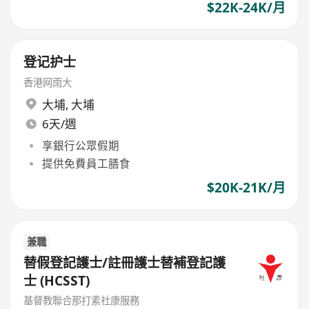
$22K-24K/月
登记护士
香港网雨大
大埔
,
大埔
6天/週
享銀行公眾假期
提供免費員工膳食
$20K-21K/月
兼職
替假登記護士/註冊護士替補登記護
士 (HCSST)
基督教聯合那打素社康服務