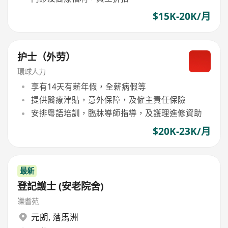
$15K-20K/月
护士（外劳）
環球人力
享有14天有薪年假，全薪病假等
提供醫療津貼，意外保障，及僱主責任保險
安排粵語培訓，臨牀導師指導，及護理進修資助
$20K-23K/月
最新
登記護士 (安老院舍)
皪耆苑
元朗
,
落馬洲