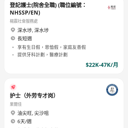
登記護士(院舍全職) (職位編號：
NHSSP/EN)
楊震社會服務處
深水埗
,
深水埗
長短週
享有生日假，恩恤假，家庭友善假
提供牙科計劃，醫療計劃
$22K-47K/月
护士（外劳专才岗）
果爾佳
油尖旺
,
尖沙咀
6天/週