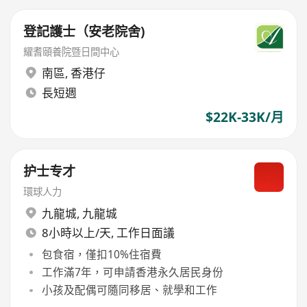
登記護士（安老院舍)
耀耆頤養院暨日間中心
南區
,
香港仔
長短週
$22K-33K/月
护士专才
環球人力
九龍城
,
九龍城
8小時以上/天, 工作日面議
包食宿，僅扣10%住宿費
工作滿7年，可申請香港永久居民身份
小孩及配偶可隨同移居、就學和工作