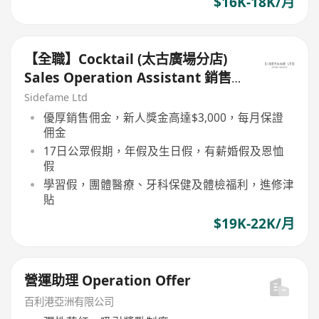
$16K-18K/月
【全職】Cocktail (太古廣場分店)
Sales Operation Assistant 銷售
營運助理【永久保證佣金+新人獎金
Sidefame Ltd
$3,000】
優厚銷售佣金，新人獎金高達$3,000，每月保證
佣金
17日公眾假期，年假及生日假，有薪婚假及恩恤
假
學習假，團體醫療、牙科保健及體檢福利，進修津
貼
$19K-22K/月
營運助理 Operation Offer
百利港亞洲有限公司