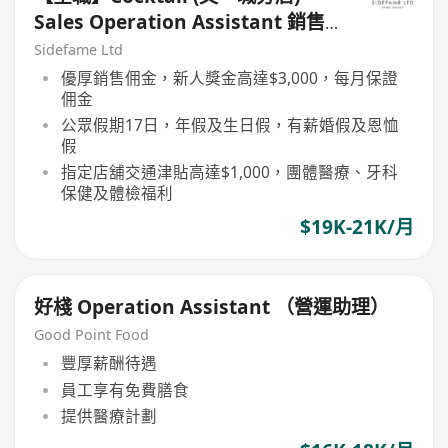
Sales Operation Assistant 銷售
營運助理【永久保證佣金+新人獎金
Sidefame Ltd
$3,000】
優厚銷售佣金，新人獎金高達$3,000，每月保證
佣金
公眾假期17日，年假及生日假，有薪婚假及恩恤
假
指定店舖交通津貼高達$1,000，團體醫療、牙科
保健及體檢福利
$19K-21K/月
好棧 Operation Assistant （營運助理）
Good Point Food
豐厚薪酬待遇
員工享有免費膳食
提供醫療計劃