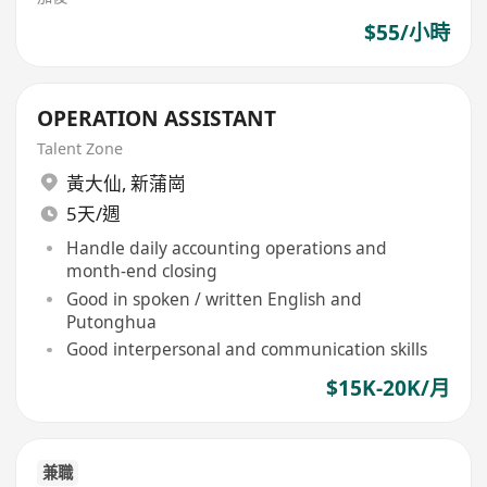
$55/小時
OPERATION ASSISTANT
Talent Zone
黃大仙
,
新蒲崗
5天/週
Handle daily accounting operations and
month-end closing
Good in spoken / written English and
Putonghua
Good interpersonal and communication skills
$15K-20K/月
兼職