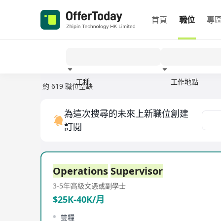
首頁
職位
專
工種
工作地點
約 619 職位空缺
經驗
為這次搜尋的未來上新職位創建
訂閱
Operations
Supervisor
3-5年
高級文憑或副學士
$25K-40K/月
雙糧