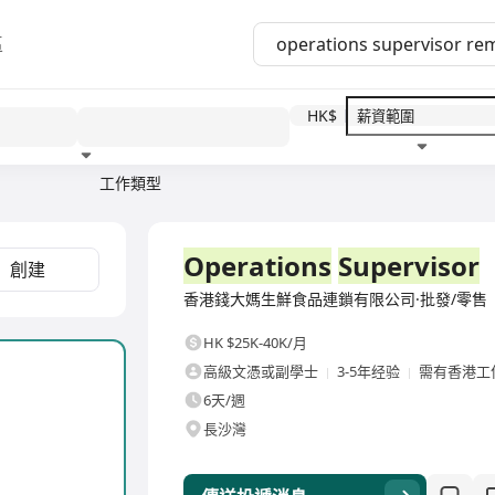
區
HK$
工作類型
教育程度
福利待遇
全職
Operations
Supervisor
創建
香港錢大媽生鮮食品連鎖有限公司·批發/零售
HK $25K-40K/月
高級文憑或副學士
3-5年经验
需有香港工
6天/週
長沙灣