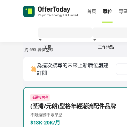
首頁
職位
專
工種
工作地點
約 695 職位空缺
經驗
為這次搜尋的未來上新職位創建
訂閱
活躍招聘者
(荃灣/元朗)型格年輕潮流配件品牌
不限經驗
不限學歷
$18K-20K/月