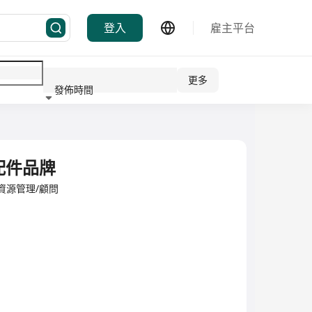
登入
雇主平台
更多
發佈時間
行業
配件品牌
d·人力資源管理/顧問