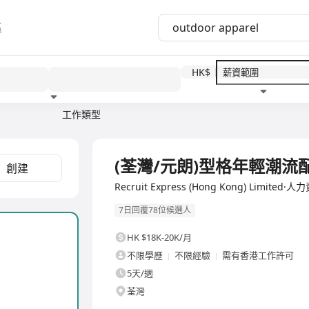
區
HK$
工作類型
教育程度
福利待遇
全職
(荃灣/元朗)型格年輕潮流
創建
Recruit Express (Hong Kong) Limite
7日回覆78位候選人
HK $18K-20K/月
不限學歷
不限經驗
需有香港工作許可
5天/週
荃灣