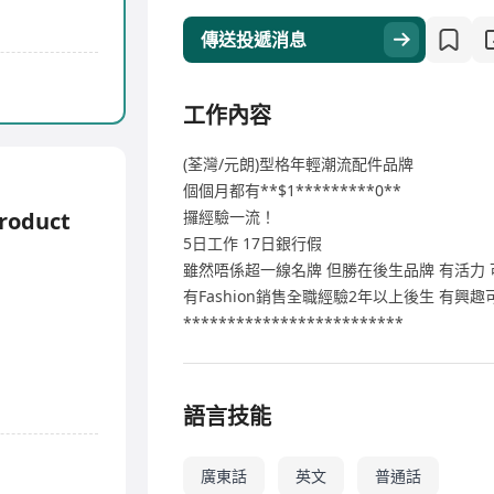
傳送投遞消息
工作內容
(荃灣/元朗)型格年輕潮流配件品牌
個個月都有**$1*********0**
roduct
攞經驗一流！
5日工作 17日銀行假
雖然唔係超一線名牌 但勝在後生品牌 有活力
有Fashion銷售全職經驗2年以上後生 有興趣可以聯絡
*************************
語言技能
廣東話
英文
普通話