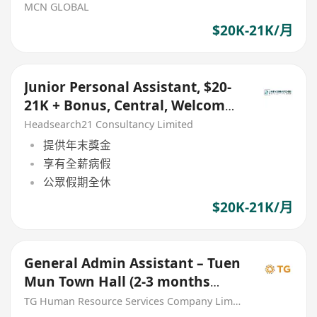
MCN GLOBAL
$20K-21K/月
Junior Personal Assistant, $20-
21K + Bonus, Central, Welcome
Fresh Graduates!
Headsearch21 Consultancy Limited
提供年末獎金
享有全薪病假
公眾假期全休
$20K-21K/月
General Admin Assistant – Tuen
Mun Town Hall (2-3 months
contract)
TG Human Resource Services Company Limited