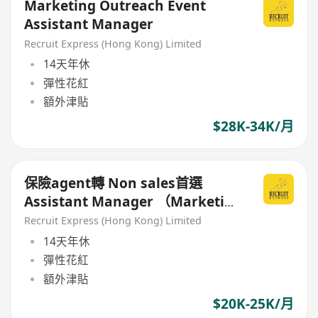
Marketing Outreach Event
Assistant Manager
Recruit Express (Hong Kong) Limited
14天年休
彈性花紅
額外津貼
$28K-34K/月
保險agent轉 Non sales首選
Assistant Manager （Marketing
Outreach team）
Recruit Express (Hong Kong) Limited
14天年休
彈性花紅
額外津貼
$20K-25K/月