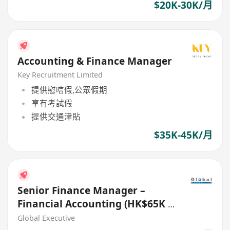
$20K-30K/月
Accounting & Finance Manager
Key Recruitment Limited
提供慰唁假,公眾假期
享有考試假
提供交通津貼
$35K-45K/月
Senior Finance Manager –
Financial Accounting (HK$65K -
$80K) (Ref. No.: 27718)
Global Executive