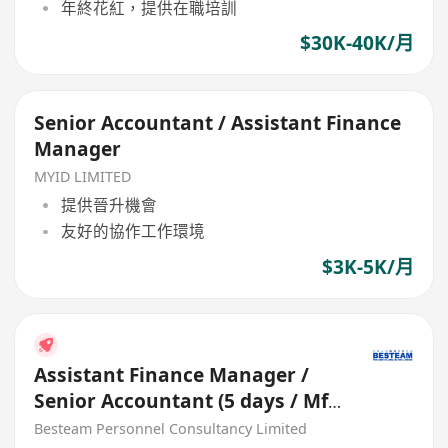
年終花紅，提供在職培訓
$30K-40K/月
Senior Accountant / Assistant Finance
Manager
MYID LIMITED
提供晉升機會
友好的協作工作環境
$3K-5K/月
Assistant Finance Manager /
Senior Accountant (5 days / Mfg
+ Consol / 30-45K)
Besteam Personnel Consultancy Limited