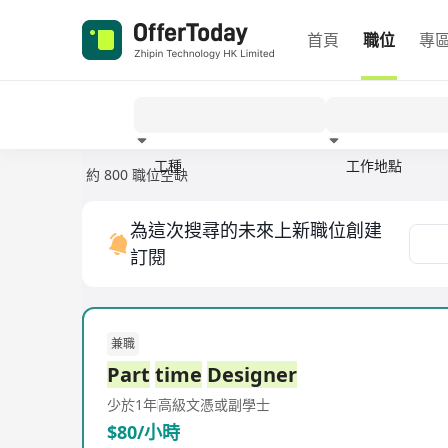
首頁
職位
專
工種
工作地點
約 800 職位空缺
經驗
為這次搜尋的未來上新職位創建
訂閱
兼職
Part
time
Designer
少於1年
高級文憑或副學士
$80/小時