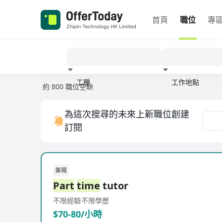
首頁
職位
專
工種
工作地點
約 800 職位空缺
經驗
為這次搜尋的未來上新職位創建
訂閱
兼職
Part
time
tutor
不限經驗
不限學歷
$70-80/小時