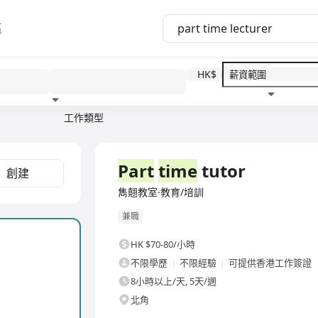
區
HK$
工作類型
教育程度
福利待遇
Part
time
tutor
創建
雋翹教室·教育/培訓
兼職
HK $70-80/小時
不限學歷
不限經驗
可提供香港工作簽證
8小時以上/天, 5天/週
北角