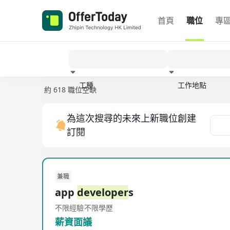
首頁
職位
專
工種
工作地點
約 618 職位空缺
經驗
為這次搜尋的未來上新職位創建
訂閱
兼職
app
developer
s
不限經驗
不限學歷
薪資面議