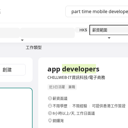
區
HK$
工作類型
教育程度
福利待遇
app
developer
s
創建
CHILLWEB·IT資訊科技/電子商務
近3日活躍
兼職
薪資面議
不限學歷
不限經驗
可提供香港工作簽證
8小時以上/天, 工作日面議
銅鑼灣