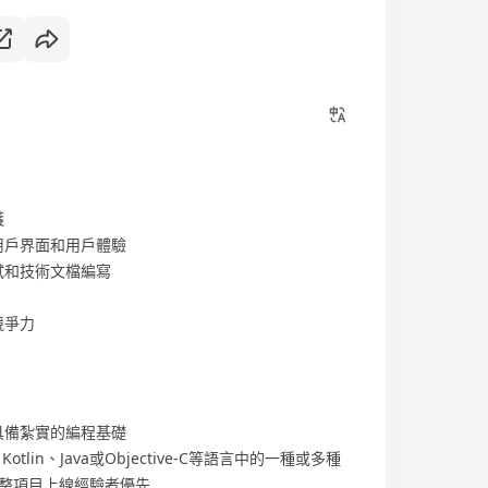
護
用戶界面和用戶體驗
試和技術文檔編寫
競爭力
具備紮實的編程基礎
Kotlin、Java或Objective-C等語言中的一種或多種
完整項目上線經驗者優先