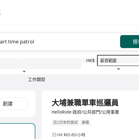
區
搜
HK$
工作類型
教育程度
福利待遇
大埔兼職單車巡邏員
創建
HelloRide·政府/公共部門/公用事業
近2日有約面試
兼職
HK $65-85/小時