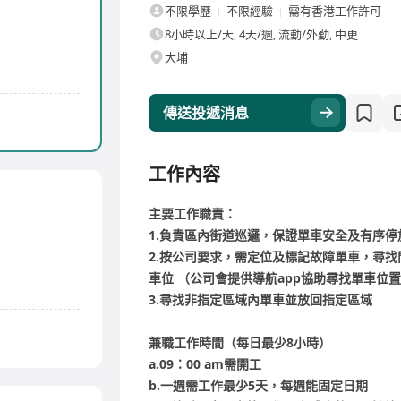
不限學歷
不限經驗
需有香港工作許可
8小時以上/天, 4天/週, 流動/外勤, 中更
大埔
傳送投遞消息
工作內容
主要工作職責：
1.負責區內街道巡邏，保證單車安全及有序停
2.按公司要求，需定位及標記故障單車，尋找
車位 （公司會提供導航app協助尋找單車位
3.尋找非指定區域內單車並放回指定區域
兼職工作時間（每日最少8小時）
a.09：00 am需開工
b.一週需工作最少5天，每週能固定日期