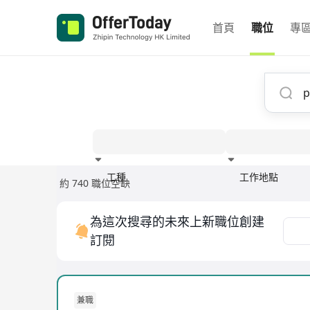
首頁
職位
專
工種
工作地點
約 740 職位空缺
經驗
為這次搜尋的未來上新職位創建
訂閱
兼職