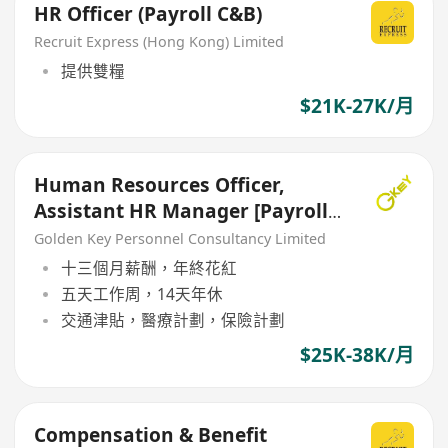
HR Officer (Payroll C&B)
Recruit Express (Hong Kong) Limited
提供雙糧
$21K-27K/月
Human Resources Officer,
Assistant HR Manager [Payroll]
[5 Days Work}
Golden Key Personnel Consultancy Limited
十三個月薪酬，年終花紅
五天工作周，14天年休
交通津貼，醫療計劃，保險計劃
$25K-38K/月
Compensation & Benefit