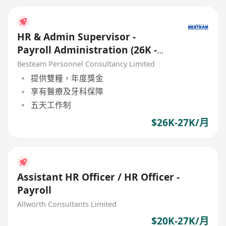
HR & Admin Supervisor -
Payroll Administration (26K -
27K) Good Benefits
Besteam Personnel Consultancy Limited
提供雙糧，年度獎金
享有醫療及牙科保障
五天工作制
$26K-27K/月
Assistant HR Officer / HR Officer -
Payroll
Allworth Consultants Limited
$20K-27K/月