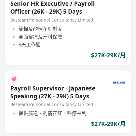
Senior HR Executive / Payroll
Officer (26K - 29K) 5 Days
Besteam Personnel Consultancy Limited
雙糧及酌情花紅制度
全面醫療及牙科保險
5天工作週
$27K-29K/月
Payroll Supervisor - Japanese
Speaking (27K - 29K) 5 Days
Besteam Personnel Consultancy Limited
提供雙糧，酌情花紅，醫療福利
$27K-29K/月