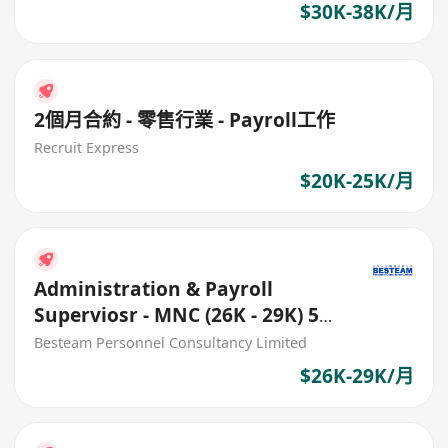
$30K-38K/月
2個月合約 - 零售行業 - Payroll工作
Recruit Express
$20K-25K/月
Administration & Payroll
Superviosr - MNC (26K - 29K) 5
Days
Besteam Personnel Consultancy Limited
$26K-29K/月