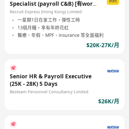
Specialist (payroll C&B) [有work
from home!]
Recruit Express (Hong Kong) Limited
一星期1日在家工作，彈性工時
13個月糧，享有年終花紅
醫療、年假、MPF、insurance 等全面福利
$20K-27K/月
Senior HR & Payroll Executive
(25K - 28K) 5 Days
Besteam Personnel Consultancy Limited
$26K/月