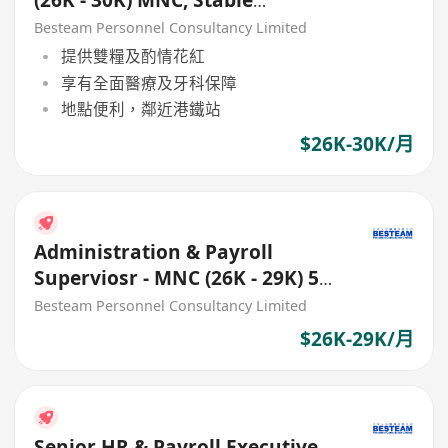
(26K - 30K) MNC, Stable
Japanese Comapny
Besteam Personnel Consultancy Limited
提供雙糧及酌情花紅
享有全面醫療及牙科保障
地點便利，鄰近港鐵站
$26K-30K/月
Administration & Payroll
Superviosr - MNC (26K - 29K) 5
Days
Besteam Personnel Consultancy Limited
$26K-29K/月
Senior HR & Payroll Executive