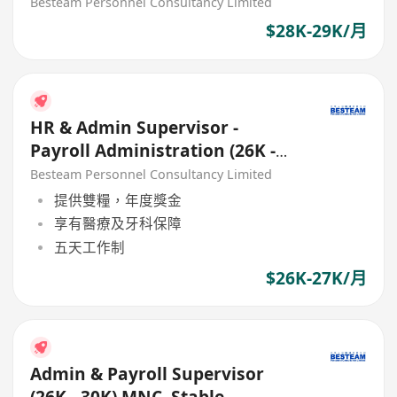
Besteam Personnel Consultancy Limited
$28K-29K/月
HR & Admin Supervisor -
Payroll Administration (26K -
27K) Good Benefits
Besteam Personnel Consultancy Limited
提供雙糧，年度獎金
享有醫療及牙科保障
五天工作制
$26K-27K/月
Admin & Payroll Supervisor