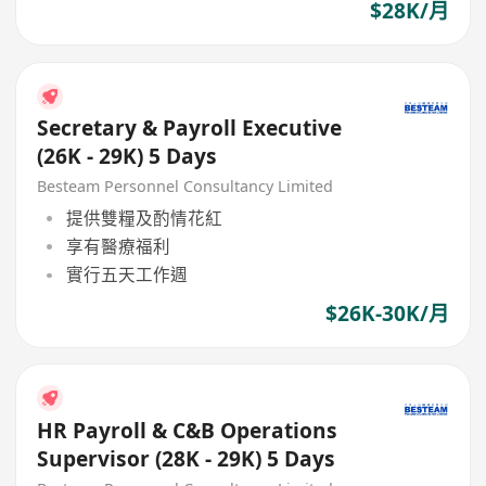
$28K/月
Secretary & Payroll Executive
(26K - 29K) 5 Days
Besteam Personnel Consultancy Limited
提供雙糧及酌情花紅
享有醫療福利
實行五天工作週
$26K-30K/月
HR Payroll & C&B Operations
Supervisor (28K - 29K) 5 Days