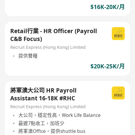
$16K-20K/月
Retail行業 - HR Officer (Payroll
C&B Focus)
Recruit Express (Hong Kong) Limited
提供雙糧
$20K-25K/月
將軍澳大公司 HR Payroll
Assistant 16-18K #RHC
Recruit Express (Hong Kong) Limited
大公司，穩定性高，Work Life Balance
最遲7點收工，加班少
將軍澳Office，提供shuttle bus