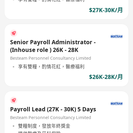
$27K-30K/月
Senior Payroll Administrator -
(Inhouse role ) 26K - 28K
Besteam Personnel Consultancy Limited
享有雙糧，酌情花紅，醫療福利
$26K-28K/月
Payroll Lead (27K - 30K) 5 Days
Besteam Personnel Consultancy Limited
雙糧制度，發放年終獎金