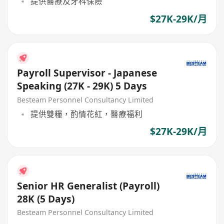
提供醫療及牙科保險
$27K-29K/月
Payroll Supervisor - Japanese
Speaking (27K - 29K) 5 Days
Besteam Personnel Consultancy Limited
提供雙糧，酌情花紅，醫療福利
$27K-29K/月
Senior HR Generalist (Payroll)
28K (5 Days)
Besteam Personnel Consultancy Limited