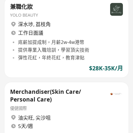
兼職化妝
YOLO BEAUTY
深水埗
,
荔枝角
工作日面議
底薪加提成制，月薪2w-4w港幣
提供專業入職培訓，學習頂尖技術
彈性花紅，年終花紅，教育津貼
$28K-35K/月
Merchandiser(Skin Care/
Personal Care)
優健國際
油尖旺
,
尖沙咀
5天/週