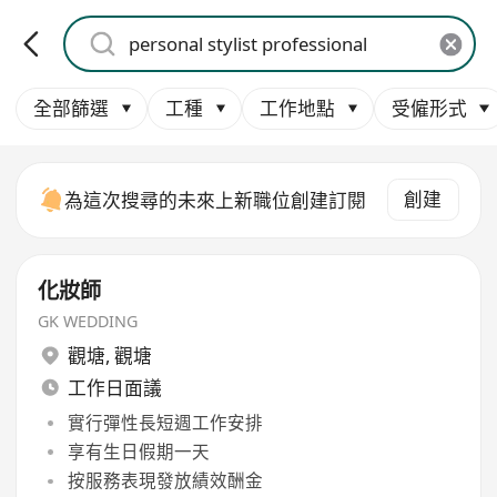
全部篩選
工種
工作地點
受僱形式
創建
為這次搜尋的未來上新職位創建訂閱
化妝師
GK WEDDING
觀塘
,
觀塘
工作日面議
實行彈性長短週工作安排
享有生日假期一天
按服務表現發放績效酬金