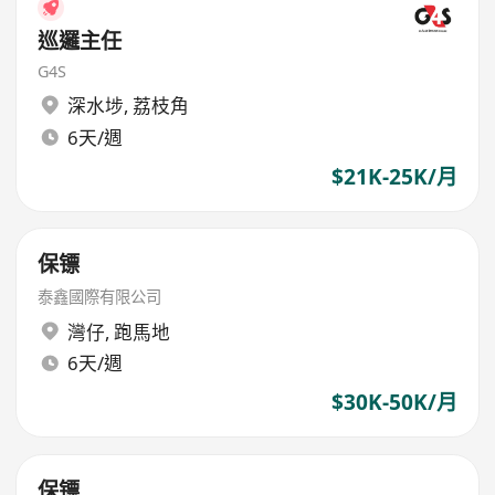
巡邏主任
G4S
深水埗
,
荔枝角
6天/週
$21K-25K/月
保镖
泰鑫國際有限公司
灣仔
,
跑馬地
6天/週
$30K-50K/月
保镖