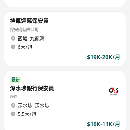
揸車巡邏保安員
保安網有限公司
觀塘
,
九龍灣
6天/週
$19K-20K/月
最新
深水埗銀行保安員
G4S
深水埗
,
深水埗
5.5天/週
$10K-11K/月