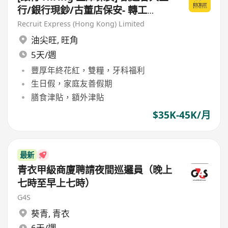
行/銀行現鈔/古董店保安- 轉工
HKD$30,000-40,000 + Bonus
Recruit Express (Hong Kong) Limited
#RAA
油尖旺
,
旺角
5天/週
豐厚年終花紅，雙糧，牙科福利
生日假，家庭友善假期
膳食津貼，額外津貼
$35K-45K/月
最新
青衣甲級商廈聘請夜間巡邏員（晚上
七時至早上七時）
G4S
葵青
,
青衣
6天/週