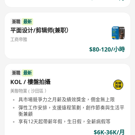
兼職
最新
平面设计/剪辑师(兼职）
工商帝雅
$80-120/小時
兼職
最新
KOL / 樓盤拍攝
美聯物業 ( 沙田區 ）
具市場競爭力之月薪及績效獎金，佣金無上限
彈性工作安排，支援遠程策劃，創作節奏與生活平
衡兼顧
享有12天起帶薪年假，生日假，全薪病假等
$6K-36K/月