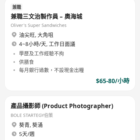
兼職
兼職三文治製作員 – 奧海城
Oliver's Super Sandwiches
油尖旺
,
大角咀
4~8小時/天, 工作日面議
學歷及工作經驗不拘
供膳食
每月銀行過數，不設現金出糧
$65-80/小時
產品攝影師 (Product Photographer)
BOLE STARTEGY伯策
葵青
,
葵涌
5天/週