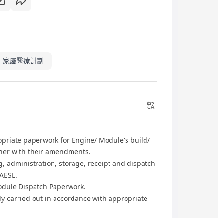
家屬醫療計劃
opriate paperwork for Engine/ Module's build/
ether with their amendments.
, administration, storage, receipt and dispatch
HAESL.
odule Dispatch Paperwork.
ly carried out in accordance with appropriate