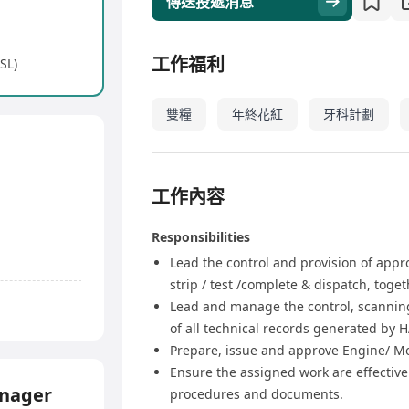
傳送投遞消息
工作福利
SL)
雙糧
年終花紅
牙科計劃
工作內容
Responsibilities
Lead the control and provision of appr
strip / test /complete & dispatch, tog
Lead and manage the control, scanning
of all technical records generated by 
Prepare, issue and approve Engine/ M
Ensure the assigned work are effective
nager
procedures and documents.