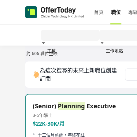
首頁
職位
專
工種
工作地點
約 606 職位空缺
經驗
為這次搜尋的未來上新職位創建
訂閱
(Senior)
Planning
Executive
3-5年
學士
$22K-30K/月
十三個月薪酬，年終花紅