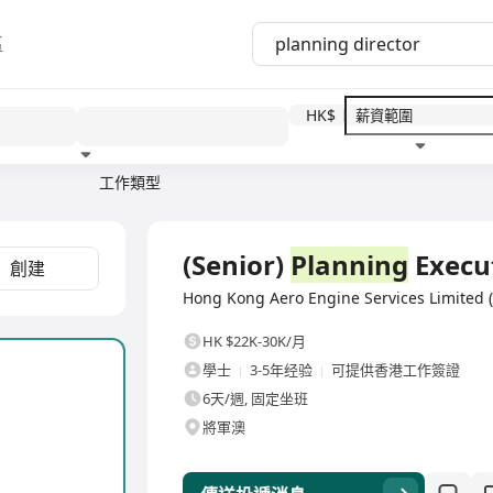
區
HK$
工作類型
教育程度
福利待遇
全職
(Senior)
Planning
Execu
創建
Hong Kong Aero Engine Services Limi
HK $22K-30K/月
學士
3-5年经验
可提供香港工作簽證
6天/週, 固定坐班
將軍澳