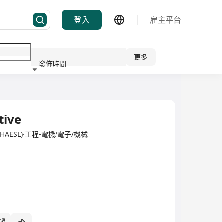
登入
雇主平台
更多
發佈時間
行業
tive
ted (HAESL)·工程-電機/電子/機械