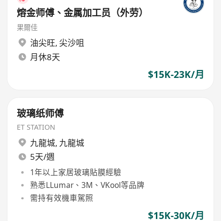
熔金师傅、金属加工员（外劳）
果爾佳
油尖旺
,
尖沙咀
月休8天
$15K-23K/月
玻璃纸师傅
ET STATION
九龍城
,
九龍城
5天/週
1年以上家居玻璃貼膜經驗
熟悉LLumar、3M、VKool等品牌
需持有效機車駕照
$15K-30K/月