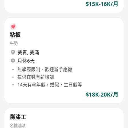
$15K-16K/月
粘板
牛勢
葵青
,
葵涌
月休6天
無學歷限制，歡迎新手應徵
提供在職有薪培訓
14天有薪年假，婚假，生日假等
$18K-20K/月
髹漆工
名愷油漆