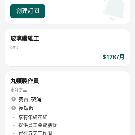
創建訂閱
玻璃纖維工
ams
$17K/月
丸類製作員
忠發食品
葵青
,
葵涌
長短週
享有年終花紅
提供員工免費膳食
實行五天工作周