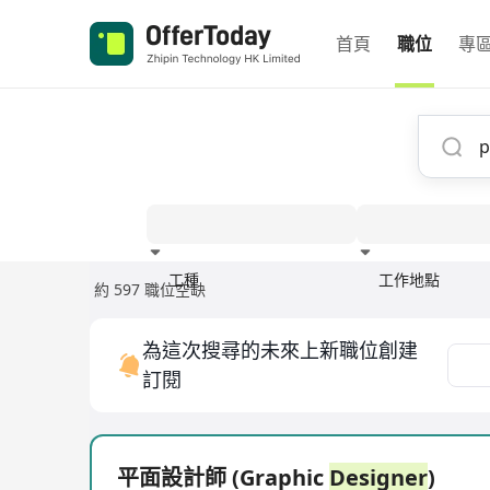
首頁
職位
專
工種
工作地點
約 597 職位空缺
經驗
為這次搜尋的未來上新職位創建
訂閱
平面設計師 (Graphic
Designer
)