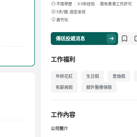
不限學歷
3-5年经验
需有香港工作許可
5天/週, 固定坐班
黃竹坑
傳送投遞消息
工作福利
年終花紅
生日假
恩恤假
有薪病假
額外醫療保險
工作內容
公司簡介