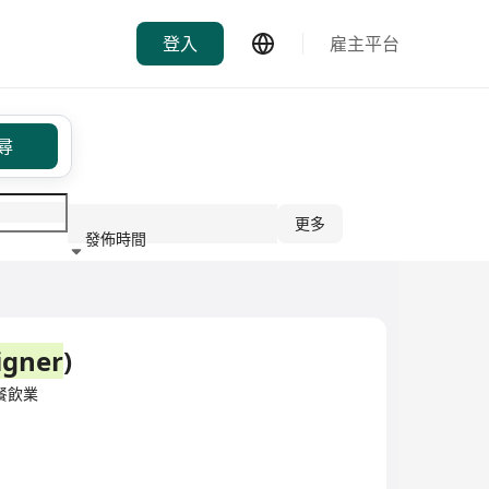
登入
雇主平台
尋
更多
發佈時間
行業
igner
)
d·餐飲業