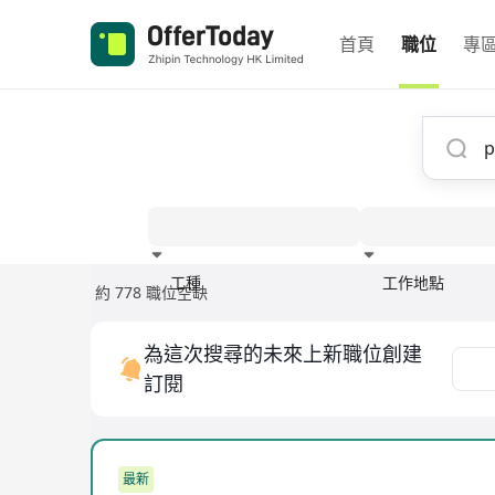
首頁
職位
專
工種
工作地點
約 778 職位空缺
經驗
為這次搜尋的未來上新職位創建
訂閱
最新