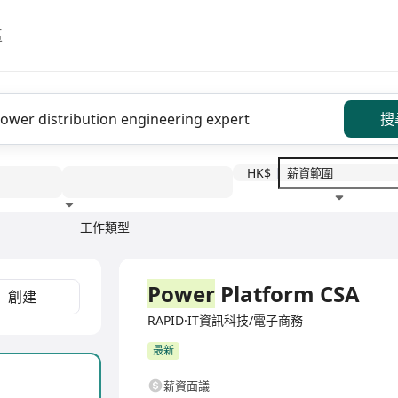
區
搜
HK$
工作類型
教育程度
福利待遇
全職
Power
Platform CSA
創建
RAPID·IT資訊科技/電子商務
最新
薪資面議